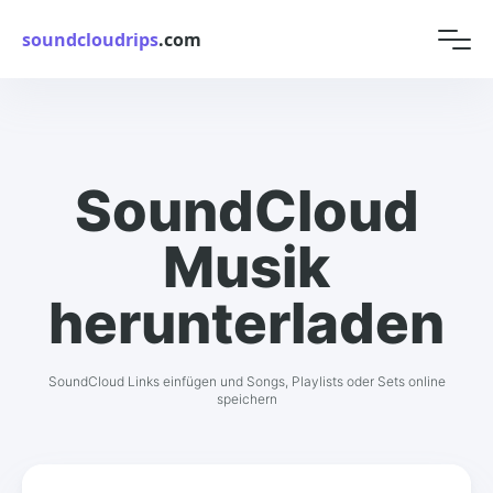
soundcloudrips
.com
SoundCloud
Musik
herunterladen
SoundCloud Links einfügen und Songs, Playlists oder Sets online
speichern