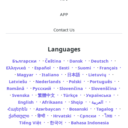
APP
Contact Us
Languages
·
·
·
·
Български
Čeština
Dansk
Deutsch
·
·
·
·
Ελληνικά
Español
Eesti
Suomi
Français
·
·
·
·
·
Magyar
Italiano
日本語
Lietuvių
·
·
·
·
Latviešu
Nederlands
Polski
Português
·
·
·
Română
Русский
Slovenčina
Slovenščina
·
·
·
·
·
Svenska
繁體中文
Türkçe
Українська
·
·
·
·
English
Afrikaans
Shqip
العربية
·
·
·
·
Հայերեն
Azərbaycan
Bosanski
Tagalog
·
·
·
·
·
ქართული
हिन्दी
Hrvatski
Српски
ไทย
·
·
Tiếng Việt
한국어
Bahasa Indonesia