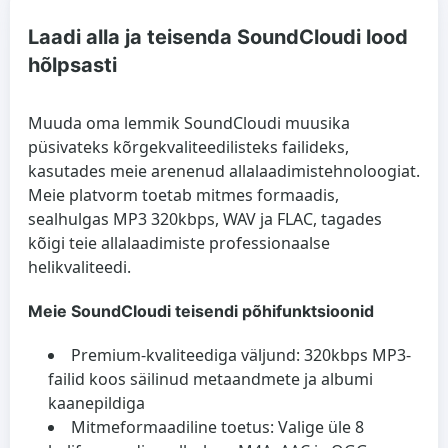
Laadi alla ja teisenda SoundCloudi lood
hõlpsasti
Muuda oma lemmik SoundCloudi muusika
püsivateks kõrgekvaliteedilisteks failideks,
kasutades meie arenenud allalaadimistehnoloogiat.
Meie platvorm toetab mitmes formaadis,
sealhulgas
MP3 320kbps
, WAV ja FLAC, tagades
kõigi teie allalaadimiste professionaalse
helikvaliteedi.
Meie SoundCloudi teisendi põhifunktsioonid
Premium-kvaliteediga väljund:
320kbps MP3-
failid koos säilinud metaandmete ja albumi
kaanepildiga
Mitmeformaadiline toetus:
Valige üle 8