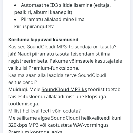
Automaatne ID3 siltide lisamine (esitaja,
pealkiri, albumi kaanepilt)
Piiramatu allalaadimine ilma
kiiruspiiranguteta
Korduma kippuvad küsimused
Kas see SoundCloudi MP3-teisendaja on tasuta?
Jah! Naudi piiramatu tasuta teisendamist ilma
registreerimiseta. Pakume võimsatele kasutajatele
valikulisi Premium-funktsioone.
Kas ma saan alla laadida terve SoundCloudi
esitusloendi?
Muidugi. Meie
SoundCloud MP3-ks
tööriist toetab
täis esitusloendi allalaadimist ühe klõpsuga
töötlemisega.
Millist helikvaliteeti võin oodata?
Me säilitame algse SoundCloudi helikvaliteedi kuni
320kbps MP3 või kaotusteta WAV-vormingus
Premium kontode jaoks.