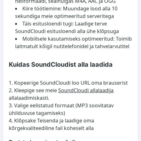
heliformaadi, sealhulgas M4A, AAC ja OGG
Kiire töötlemine:
Muundage lood alla 10
sekundiga meie optimeeritud serveritega
Täis esitusloendi tugi:
Laadige terve
SoundCloudi esitusloendi alla ühe klõpsuga
Mobiilsele kasutamiseks optimeeritud:
Toimib
laitmatult kõigil nutitelefonidel ja tahvelarvutitel
Kuidas SoundCloudist alla laadida
Kopeerige SoundCloudi loo URL oma brauserist
Kleepige see meie
SoundCloudi allalaadija
allalaadimiskasti.
Valige eelistatud formaat (MP3 soovitatav
ühilduvuse tagamiseks)
Klõpsake Teisenda ja laadige oma
kõrgekvaliteediline fail koheselt alla