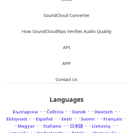
SoundCloud Converter
How SoundCloudRips Verifies Audio Quality
API
APP
Contact Us
Languages
·
·
·
·
Български
Čeština
Dansk
Deutsch
·
·
·
·
Ελληνικά
Español
Eesti
Suomi
Français
·
·
·
·
·
Magyar
Italiano
日本語
Lietuvių