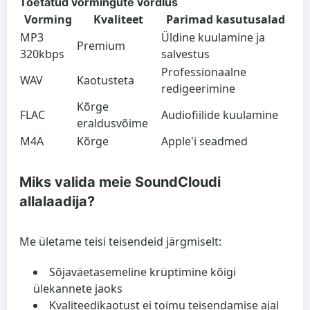
Toetatud vormingute võrdlus
Vorming
Kvaliteet
Parimad kasutusalad
MP3
Üldine kuulamine ja
Premium
320kbps
salvestus
Professionaalne
WAV
Kaotusteta
redigeerimine
Kõrge
FLAC
Audiofiilide kuulamine
eraldusvõime
M4A
Kõrge
Apple'i seadmed
Miks valida meie SoundCloudi
allalaadija?
Me ületame teisi teisendeid järgmiselt:
Sõjaväetasemeline krüptimine kõigi
ülekannete jaoks
Kvaliteedikaotust ei toimu teisendamise ajal