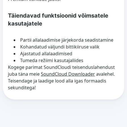
Täiendavad funktsioonid võimsatele
kasutajatele
Partii allalaadimise järjekorda seadistamine
Kohandatud väljundi bittikiiruse valik
Ajastatud allalaadimised
Tumeda režiimi kasutajaliides
Kogege parimat SoundCloudi teisenduslahendust
juba täna meie
SoundCloud Downloader
avalehel.
Teisendage ja laadige lood alla igas formaadis
sekunditega!