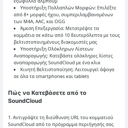
εξώφυλλο άλμπουμ
Υποστήριξη Πολλαπλών Μορφών:
Επιλέξτε
από 8+ μορφές ήχου, συμπεριλαμβανομένων
των M4A, AAC, και OGG
Άμεση Επεξεργασία:
Μετατρέψτε τα
κομμάτια σε κάτω από 10 δευτερόλεπτα με τους
βελτιστοποιημένους διακομιστές μας
Υποστήριξη Ολόκληρων Λίστεων
Αναπαραγωγής:
Κατεβάστε ολόκληρες λίστες
αναπαραγωγής SoundCloud με ένα κλικ
Κινητή Βελτιστοποίηση:
Λειτουργεί άψογα
σε όλα τα smartphones και tablets
Πώς να Κατεβάσετε από το
SoundCloud
Αντιγράψτε τη διεύθυνση URL του κομματιού
SoundCloud από το πρόγραμμα περιήγησής σας