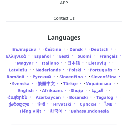
APP
Contact Us
Languages
·
·
·
·
Български
Čeština
Dansk
Deutsch
·
·
·
·
Ελληνικά
Español
Eesti
Suomi
Français
·
·
·
·
·
Magyar
Italiano
日本語
Lietuvių
·
·
·
·
Latviešu
Nederlands
Polski
Português
·
·
·
Română
Русский
Slovenčina
Slovenščina
·
·
·
·
·
Svenska
繁體中文
Türkçe
Українська
·
·
·
·
English
Afrikaans
Shqip
العربية
·
·
·
·
Հայերեն
Azərbaycan
Bosanski
Tagalog
·
·
·
·
·
ქართული
हिन्दी
Hrvatski
Српски
ไทย
·
·
Tiếng Việt
한국어
Bahasa Indonesia