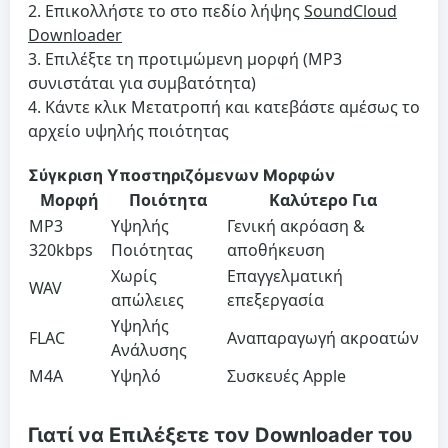
Επικολλήστε το στο πεδίο λήψης
SoundCloud
Downloader
Επιλέξτε τη προτιμώμενη μορφή (MP3
συνιστάται για συμβατότητα)
Κάντε κλικ Μετατροπή και κατεβάστε αμέσως το
αρχείο υψηλής ποιότητας
Σύγκριση Υποστηριζόμενων Μορφών
Μορφή
Ποιότητα
Καλύτερο Για
MP3
Υψηλής
Γενική ακρόαση &
320kbps
Ποιότητας
αποθήκευση
Χωρίς
Επαγγελματική
WAV
απώλειες
επεξεργασία
Υψηλής
FLAC
Αναπαραγωγή ακροατών
Ανάλυσης
M4A
Υψηλό
Συσκευές Apple
Γιατί να Επιλέξετε τον Downloader του