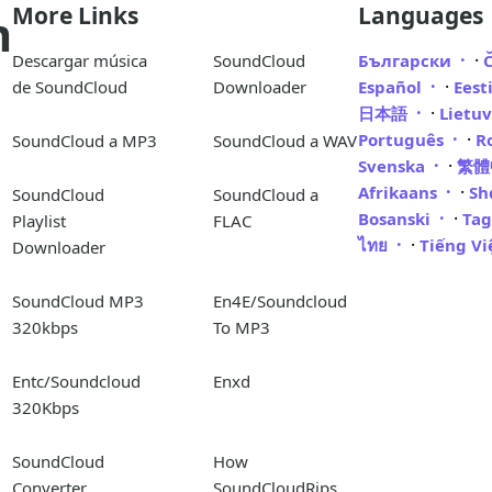
More Links
Languages
m
·
Descargar música
SoundCloud
Български
·
de SoundCloud
Downloader
Español
Eest
·
日本語
Lietu
·
Português
R
SoundCloud a MP3
SoundCloud a WAV
·
Svenska
繁
·
Afrikaans
Sh
SoundCloud
SoundCloud a
·
Bosanski
Ta
Playlist
FLAC
·
ไทย
Tiếng V
Downloader
SoundCloud MP3
En4E/Soundcloud
320kbps
To MP3
Entc/Soundcloud
Enxd
320Kbps
SoundCloud
How
Converter
SoundCloudRips