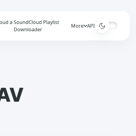
oud a
SoundCloud Playlist
More
APIs
Downloader
WAV