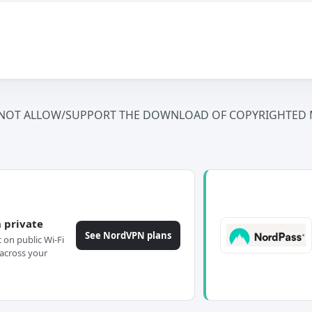
NOT ALLOW/SUPPORT THE DOWNLOAD OF COPYRIGHTED M
 private
See NordVPN plans
c on public Wi-Fi
across your