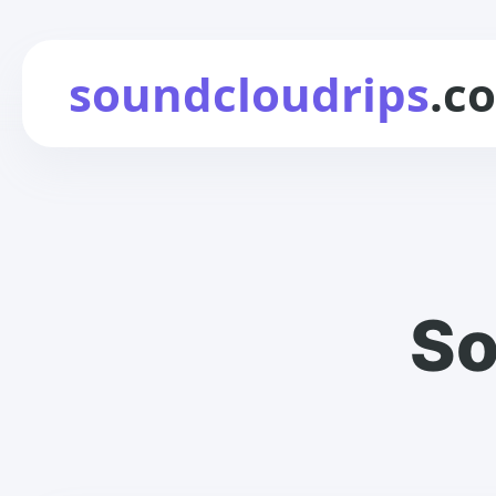
soundcloudrips
.c
So