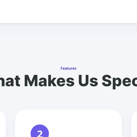
Features
at Makes Us Spec
2