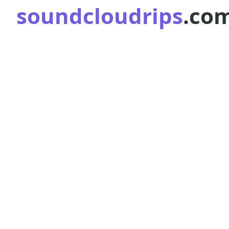
soundcloudrips
.co