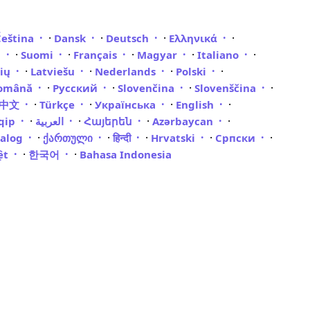
·
·
·
·
Čeština
Dansk
Deutsch
Ελληνικά
·
·
·
·
·
i
Suomi
Français
Magyar
Italiano
·
·
·
·
vių
Latviešu
Nederlands
Polski
·
·
·
·
omână
Русский
Slovenčina
Slovenščina
·
·
·
·
體中文
Türkçe
Українська
English
·
·
·
·
qip
العربية
Հայերեն
Azərbaycan
·
·
·
·
·
galog
ქართული
हिन्दी
Hrvatski
Српски
·
·
iệt
한국어
Bahasa Indonesia