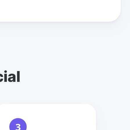
ial
3