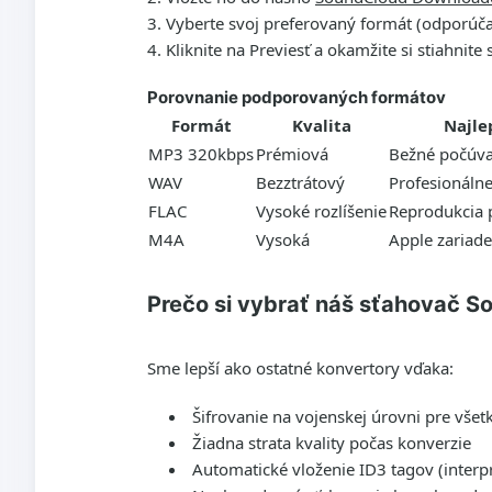
Vyberte svoj preferovaný formát (odporúč
Kliknite na Previesť a okamžite si stiahnite
Porovnanie podporovaných formátov
Formát
Kvalita
Najle
MP3 320kbps
Prémiová
Bežné počúva
WAV
Bezztrátový
Profesionáln
FLAC
Vysoké rozlíšenie
Reprodukcia p
M4A
Vysoká
Apple zariade
Prečo si vybrať náš sťahovač 
Sme lepší ako ostatné konvertory vďaka:
Šifrovanie na vojenskej úrovni pre všet
Žiadna strata kvality počas konverzie
Automatické vloženie ID3 tagov (interp