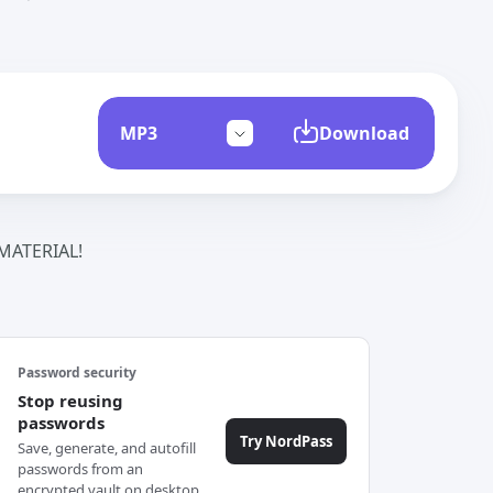
Download
ATERIAL!
Password security
Stop reusing
passwords
Try NordPass
Save, generate, and autofill
passwords from an
encrypted vault on desktop