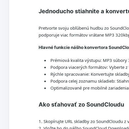
Jednoducho stiahnite a konvert
Pretvorte svoju obľúbenú hudbu zo SoundClou
podporuje viac formátov vrátane
MP3 320kb
Hlavné funkcie nášho konvertora SoundCl
Prémiová kvalita výstupu:
MP3 súbory 3
Podpora viacerých formátov:
Vyberte z
Rýchle spracovanie:
Konvertujte skladb
Podpora celej zoznamu skladieb:
Stiahn
Optimalizované pre mobilné zariadenia
Ako sťahovať zo SoundCloudu
Skopírujte URL skladby zo SoundCloudu z 
Vložte ho do nášho
SoundCloud Download