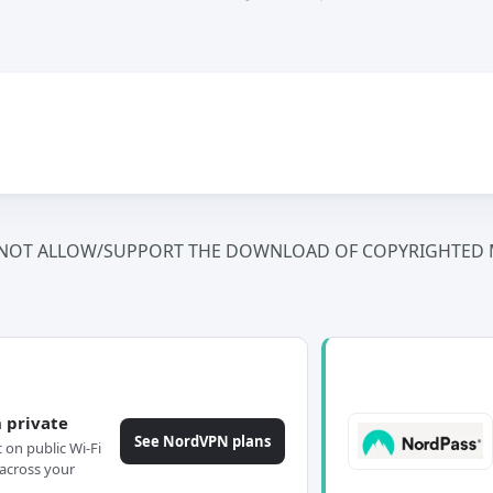
NOT ALLOW/SUPPORT THE DOWNLOAD OF COPYRIGHTED M
 private
See NordVPN plans
c on public Wi-Fi
across your