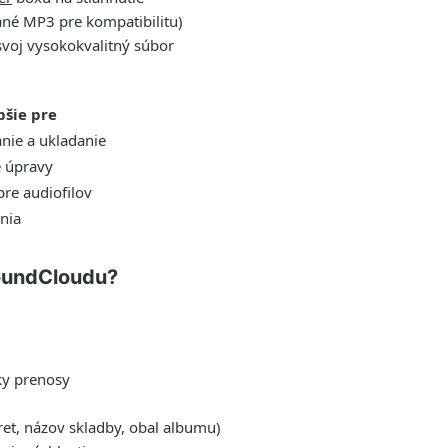
ané MP3 pre kompatibilitu)
 svoj vysokokvalitný súbor
pšie pre
nie a ukladanie
e úpravy
re audiofilov
nia
SoundCloudu?
ky prenosy
ret, názov skladby, obal albumu)