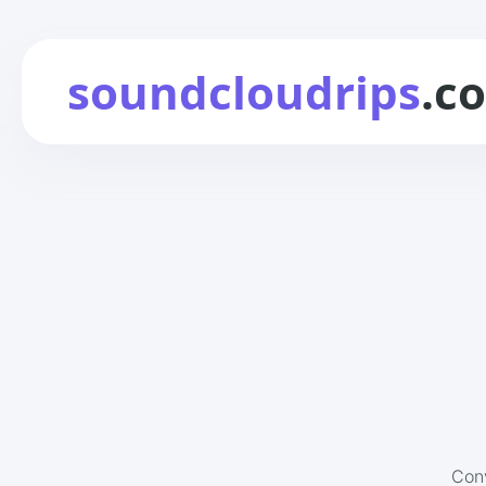
soundcloudrips
.c
Conv