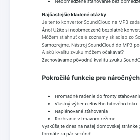
Neobmedzené sťahovanie bez obmedzen
Najčastejšie kladené otázky
Je tento konvertor SoundCloud na MP3 zad
Áno! Užite si neobmedzené bezplatné konverz
Môžem stiahnuť celé zoznamy skladieb zo 
Samozrejme. Nástroj
SoundCloud do MP3
pod
A akú kvalitu zvuku môžem očakávať?
Zachovávame pôvodnú kvalitu zvuku SoundCl
Pokročilé funkcie pre náročnýc
Hromadné radenie do fronty sťahovani
Vlastný výber cieľového bitového toku
Naplánované sťahovania
Rozhranie v tmavom režime
Vyskúšajte dnes na našej domovskej stránke
formáte za pár sekúnd!