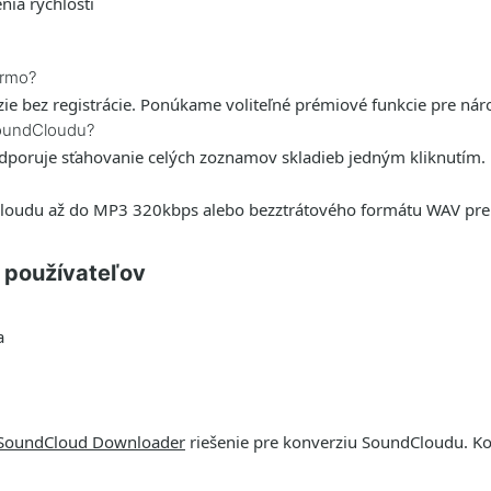
ia rýchlosti
armo?
ie bez registrácie. Ponúkame voliteľné prémiové funkcie pre nár
SoundCloudu?
poruje sťahovanie celých zoznamov skladieb jedným kliknutím.
oudu až do MP3 320kbps alebo bezztrátového formátu WAV pre 
h používateľov
a
SoundCloud Downloader
riešenie pre konverziu SoundCloudu. Ko