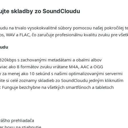
ujte skladby zo SoundCloudu
du na trvalo vysokokvalitné súbory pomocou našej pokročilej t
ps
, WAV a FLAC, čo zaručuje profesionálnu kvalitu zvuku pre všet
oudu
20kbps s zachovanými metadátami a obalmi albov
 viac ako 8 formátov zvuku vrátane M4A, AAC a OGG
y za menej ako 10 sekúnd s našimi optimalizovanými servermi
ite si celé zoznamy skladieb zo SoundCloudu jedným kliknutím
:
Funguje bezchybne na všetkých smartfónoch a tabletoch
vášho prehliadača
er
boxu na stiahnutie