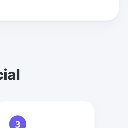
ial
3