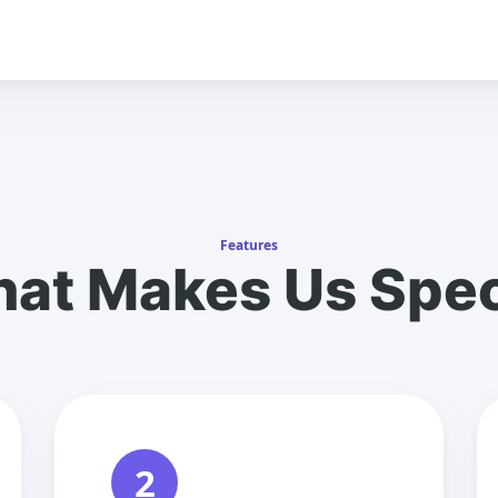
Features
at Makes Us Spec
2