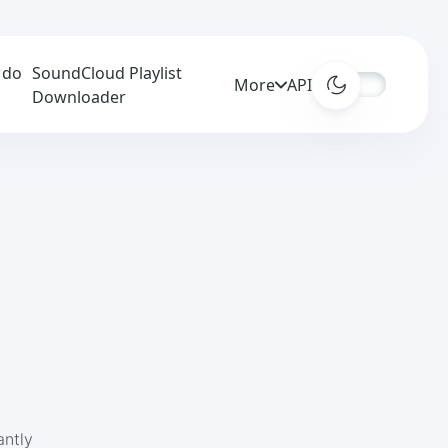
 do
SoundCloud Playlist
More
APIs
Downloader
antly